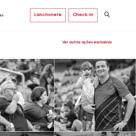
Lanchonete
Check-in
as
Ver outras ações exclusivas