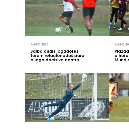
6 AGO 2026
6 AGO 20
Saiba quais jogadores
Piaza
foram relacionados para
e horá
o jogo decisivo contra o
Mundia
Vitória
Juveni