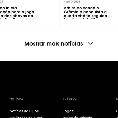
26
4 AGO 2026
co inicia
Athletico vence o
ação para o jogo
Grêmio e conquista a
ta das oitavas da
quarta vitória seguida no
o Brasil
Brasileiro Sub-17
Mostrar mais notícias
NOTÍCIAS
FUTEBOL
S
Notícias do Clube
Jogos
Novidades do Time
Arena da Baixada