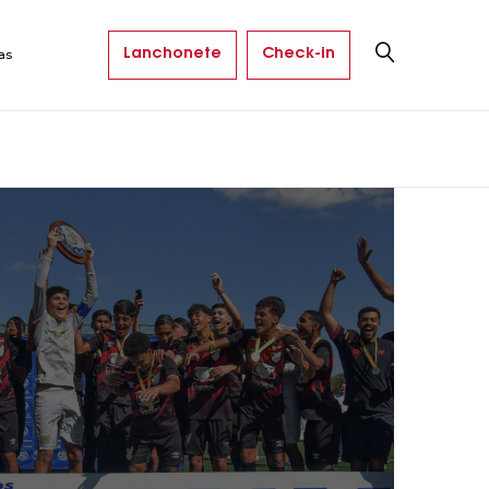
Lanchonete
Check-in
as