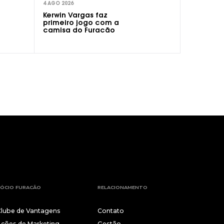
4 AGO 2026
Kerwin Vargas faz
primeiro jogo com a
camisa do Furacão
ÓCIO FURACÃO
RELACIONAMENTO
Clube de Vantagens
Contato
Ações de Marketing
Gestão