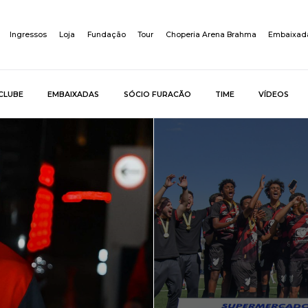
Ingressos
Loja
Fundação
Tour
Choperia Arena Brahma
Embaixad
CLUBE
EMBAIXADAS
SÓCIO FURACÃO
TIME
VÍDEOS