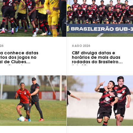
26
6 AGO 2026
da conhece datas
CBF divulga datas e
rios dos jogos no
horários de mais duas
l de Clubes
rodadas do Brasileiro
l na Espanha
Sub-17