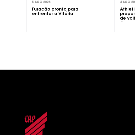
5 AGO 2026
4 AGO 20
Furacão pronto para
Athleti
enfrentar o Vitória
prepar
de vol
Copa d