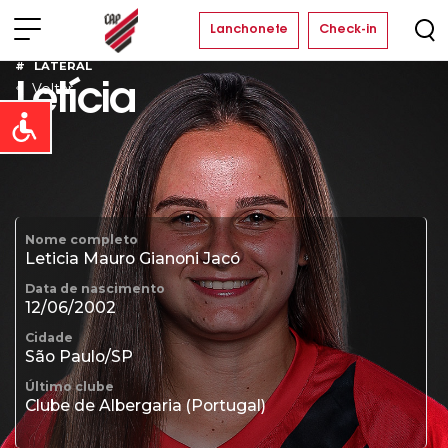
Lanchonete
Check-in
LATERAL
Voltar
Letícia
Open toolbar
Nome completo
Leticia Mauro Gianoni Jacó
Data de nascimento
12/06/2002
Cidade
São Paulo/SP
Último clube
Clube de Albergaria (Portugal)