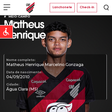
Lanchonete
Check-in
MEIO-CAMPO
Voltar
Matheus
Open toolbar
Henrique
Nome completo:
Matheus Henrique Marcelino Gonzaga
Data de nascimento:
04/09/2010
Cidade:
Água Clara (MS)