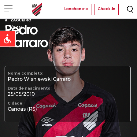
Lanchonete
Check-in
ZAGUEIRO
Voltar
Pedro
Open toolbar
Carraro
Nome completo:
Pedro Wisniewski Carraro
Data de nascimento:
25/05/2010
Cidade:
Canoas (RS)