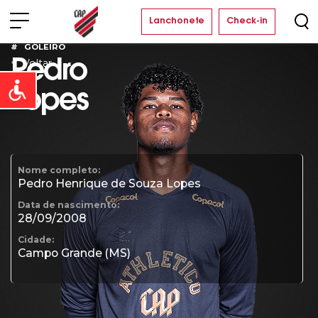
Lanchonete
Check-in
GOLEIRO
Voltar
Pedro
Open toolbar
Lopes
Nome completo:
Pedro Henrique de Souza Lopes
Data de nascimento:
28/09/2008
Cidade:
Campo Grande (MS)