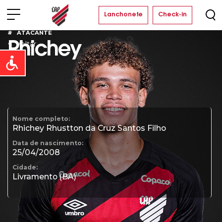
Lanchonete
Check-in
ATACANTE
Voltar
Rhichey
Open toolbar
Nome completo:
Rhichey Rhustton da Cruz Santos Filho
Data de nascimento:
25/04/2008
Cidade:
Livramento (BA)