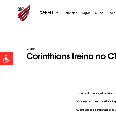
CANAIS
Notícias
Jogos
Clube
Sócio
Clube
Open toolbar
Corinthians treina no 
Durante esta semana, o Furacão abre 
próximo sábado, quando vai à Maringá
musculação para a preparação da equi