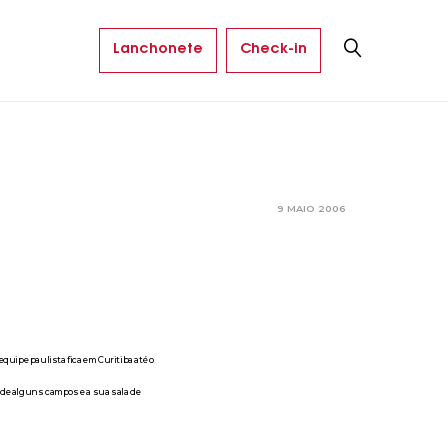
Lanchonete
Check-in
9 MAIO 2006
quipe paulista fica em Curitiba até o
ede alguns campos e a sua sala de