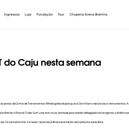
Ingressos
Loja
Fundação
Tour
Choperia Arena Brahma
CT do Caju nesta semana
as portas do Centro de Treinamentos Alfredo gottardi para que o Corinthians realize seus treinamentos. A e
 enfrentar o Paraná Clube. Com uma estrutura montada para receber delegações estrangeiras, o Atlético c
pe. Os treinamentos iniciaram nesta terça-feira e acontecem até a próxima sexta-feira.