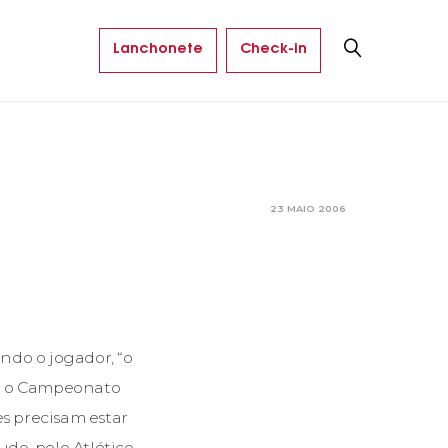
Lanchonete
Check-in
23 MAIO 2006
ndo o jogador, “o
ue o Campeonato
es precisam estar
do, pelo Atlético