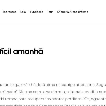
Ingressos
Loja
Fundação
Tour
Choperia Arena Brahma
ifícil amanhã
 garante que não há desânimo na equipe atleticana. Segu
 animado”. Mesmo com uma derrota, o lateral acredita q
e dá tempo para recuperar os pontos perdidos. “Os jogador
tamos disputando o Campeonato Brasileiro e, acima de tu