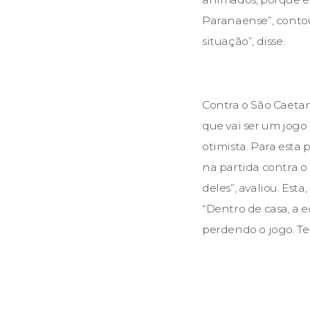
Paranaense”, contou
situação”, disse.
Contra o São Caetan
que vai ser um jogo
otimista. Para esta 
na partida contra o
deles”, avaliou. Est
“Dentro de casa, a 
perdendo o jogo. Te