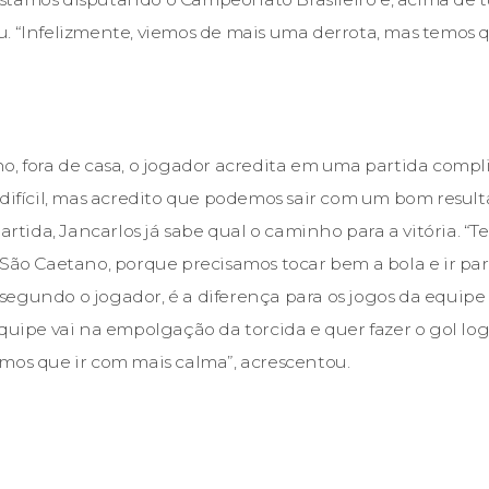
. “Infelizmente, viemos de mais uma derrota, mas temos q
o, fora de casa, o jogador acredita em uma partida comp
 difícil, mas acredito que podemos sair com um bom result
partida, Jancarlos já sabe qual o caminho para a vitória. “
 São Caetano, porque precisamos tocar bem a bola e ir pa
a, segundo o jogador, é a diferença para os jogos da equipe
equipe vai na empolgação da torcida e quer fazer o gol lo
mos que ir com mais calma”, acrescentou.