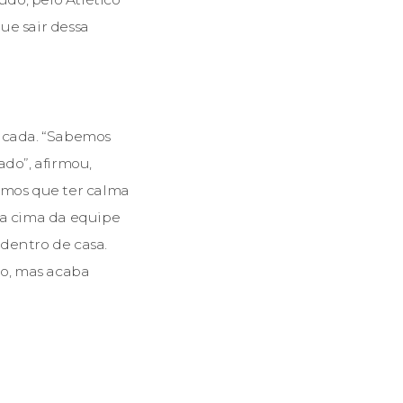
ue sair dessa
licada. “Sabemos
ado”, afirmou,
Temos que ter calma
ra cima da equipe
 dentro de casa.
go, mas acaba