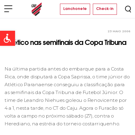
Lanchonete
Check-in
23 MAIO 2006
Clube
Open toolbar
Atlético nas semifinais da Copa Tribuna
Na última partida antes do embarque para a Costa
Rica, onde disputará a Copa Saprissa, o time júnior do
Atlético Paranaense conseguiu a classificação para
as semifinais da Copa Tribuna de Futebol Júnior. O
time de Leandro Niehues goleou o Renovicente por
4 a 1, nesta tarde, no CT do Caju. Agora o Furacão só
volta a campo no próximo sábado (27), contra o
Herediano, na estréia do torneio costarriquenho.