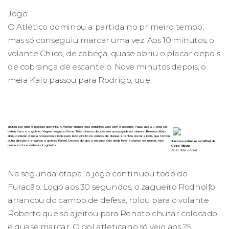
Jogo:
O Atlético dominou a partida no primeiro tempo,
mas só conseguiu marcar uma vez. Aos 10 minutos, o
volante Chico, de cabeça, quase abriu o placar depois
de cobrança de escanteio. Nove minutos depois, o
meia Kaio passou para Rodrigo, que
chutou por cima e perdeu gol feito. A melhor chance dos visitantes veio com o atacante Paulo, aos 37, mas ele
bateu fraco e o goleiro Vagner segurou firme. Três minutos depois, em uma jogada no mínimo diferente, Kaio
abriu o placar. A meia recuperou a bola pelo lado direito no campo de ataque e tentou cruzar a bola, que tomou
outra direção e enganou o goleiro Rafael. Depois do gol, o mesmo Kaio ainda teve a chance de marcar, mas
Juniores estão na semifinal da
parou em boa defesa do goleiro.
Copa Tribuna
Foto: Site oficial
Na segunda etapa, o jogo continuou todo do
Furacão. Logo aos 30 segundos, o zagueiro Rodholfo
arrancou do campo de defesa, rolou para o volante
Roberto que só ajeitou para Renato chutar colocado
e quase marcar. O gol atleticano só veio aos 25