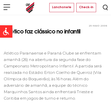
Lanchonete
Check-in
25 MAIO 2006
Clube
Open toolbar
Atlético faz clássico no infantil
Atlético Paranaense e Paraná Clube se enfrentam
amanhã (26) na abertura da segunda fase do
Campeonato Metropolitano Infantil. A partida será
realizada no Estádio Erton Coelho de Queiroz (Vila
Olímpica do Boqueirão), às 16 horas. Além do
adversário de amanhã, a equipe do técnico
Marquinhos Santos ainda enfrentará Trieste e
Coritiba em jogos de turno e returno.