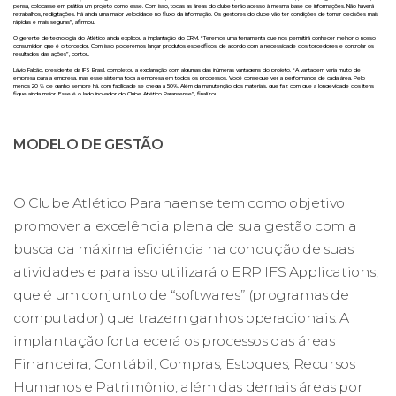
pensa, colocasse em prática um projeto como esse. Com isso, todas as áreas do clube terão acesso à mesma base de informações. Não haverá
retrabalhos, redigitações. Há ainda uma maior velocidade no fluxo da informação. Os gestores do clube vão ter condições de tomar decisões mais
rápidas e mais seguras”, afirmou.
O gerente de tecnologia do Atlético ainda explicou a implantação do CRM. “Teremos uma ferramenta que nos permitirá conhecer melhor o nosso
consumidor, que é o torcedor. Com isso poderemos lançar produtos específicos, de acordo com a necessidade dos torcedores e controlar os
resultados das ações”, contou.
Lávio Falcão, presidente da IFS Brasil, completou a explanação com algumas das inúmeras vantagens do projeto. “A vantagem varia muito de
empresa para a empresa, mas esse sistema toca a empresa em todos os processos. Você consegue ver a performance de cada área. Pelo
menos 20 % de ganho sempre há, com facilidade se chega a 50%. Além da manutenção dos materiais, que faz com que a longevidade dos itens
fique ainda maior. Esse é o lado inovador do Clube Atlético Paranaense”, finalizou.
MODELO DE GESTÃO
O Clube Atlético Paranaense tem como objetivo
promover a excelência plena de sua gestão com a
busca da máxima eficiência na condução de suas
atividades e para isso utilizará o ERP IFS Applications,
que é um conjunto de “softwares” (programas de
computador) que trazem ganhos operacionais. A
implantação fortalecerá os processos das áreas
Financeira, Contábil, Compras, Estoques, Recursos
Humanos e Patrimônio, além das demais áreas por