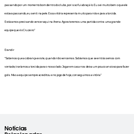
passando por um momento bom dentro do clube, por isso fui abraçá-lo. Eu sei muito bem o que ele
estava passando, eu senti na pele. Essa vitória representa muito para nós e para a torcida.
Estávamos precisando vencer aqui na Arena. Agora teremos uma partida contra uma grande
equipe que é o Cruzeiro”
Erandir
“Sabemos que a cobrança existe, quando não vencemos. Sabíamos que se entrássemos com
vontade, traríamos a torcida para o nosso lado. Jogar em casa nos deixa um pouco ansioso para fazer
gols. Mas a equipe sempre acreditou e no jogo de hoje, conseguimos a vitória”
Notícias