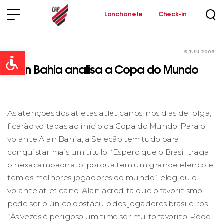
Lanchonete
Check-in
5 JUN 2006
Clube
Open toolbar
Alan Bahia analisa a Copa do Mundo
As atenções dos atletas atleticanos, nos dias de folga,
ficarão voltadas ao início da Copa do Mundo. Para o
volante Alan Bahia, a Seleção tem tudo para
conquistar mais um título. “Espero que o Brasil traga
o hexacampeonato, porque tem um grande elenco e
tem os melhores jogadores do mundo”, elogiou o
volante atleticano. Alan acredita que o favoritismo
pode ser o único obstáculo dos jogadores brasileiros.
“Às vezes é perigoso um time ser muito favorito. Pode