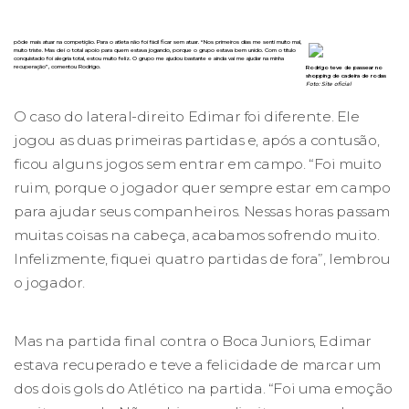
pôde mais atuar na competição. Para o atleta não foi fácil ficar sem atuar. “Nos primeiros dias me senti muito mal,
muito triste. Mas dei o total apoio para quem estava jogando, porque o grupo estava bem unido. Com o título
conquistado foi alegria total, estou muito feliz. O grupo me ajudou bastante e ainda vai me ajudar na minha
recuperação”, comentou Rodrigo.
Rodrigo teve de passear no
shopping de cadeira de rodas
Foto: Site oficial
O caso do lateral-direito Edimar foi diferente. Ele
jogou as duas primeiras partidas e, após a contusão,
ficou alguns jogos sem entrar em campo. “Foi muito
ruim, porque o jogador quer sempre estar em campo
para ajudar seus companheiros. Nessas horas passam
muitas coisas na cabeça, acabamos sofrendo muito.
Infelizmente, fiquei quatro partidas de fora”, lembrou
o jogador.
Mas na partida final contra o Boca Juniors, Edimar
estava recuperado e teve a felicidade de marcar um
dos dois gols do Atlético na partida. “Foi uma emoção