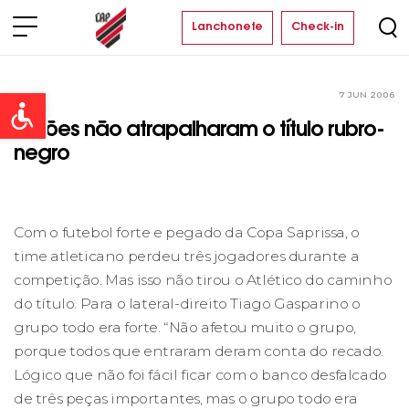
Lanchonete
Check-in
7 JUN 2006
Clube
Open toolbar
Lesões não atrapalharam o título rubro-
negro
Com o futebol forte e pegado da Copa Saprissa, o
time atleticano perdeu três jogadores durante a
competição. Mas isso não tirou o Atlético do caminho
do título. Para o lateral-direito Tiago Gasparino o
grupo todo era forte. “Não afetou muito o grupo,
porque todos que entraram deram conta do recado.
Lógico que não foi fácil ficar com o banco desfalcado
de três peças importantes, mas o grupo todo era