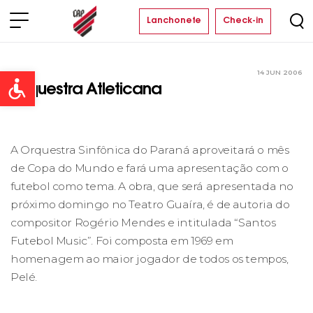
Lanchonete
Check-in
14 JUN 2006
Clube
Open toolbar
Orquestra Atleticana
A Orquestra Sinfônica do Paraná aproveitará o mês
de Copa do Mundo e fará uma apresentação com o
futebol como tema. A obra, que será apresentada no
próximo domingo no Teatro Guaíra, é de autoria do
compositor Rogério Mendes e intitulada “Santos
Futebol Music”. Foi composta em 1969 em
homenagem ao maior jogador de todos os tempos,
Pelé.