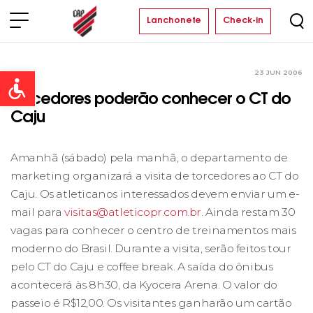
Lanchonete
Check-in
23 JUN 2006
Clube
Open toolbar
Torcedores poderão conhecer o CT do
Caju
Amanhã (sábado) pela manhã, o departamento de
marketing organizará a visita de torcedores ao CT do
Caju. Os atleticanos interessados devem enviar um e-
mail para
visitas@atleticopr.com.br
. Ainda restam 30
vagas para conhecer o centro de treinamentos mais
moderno do Brasil. Durante a visita, serão feitos tour
pelo CT do Caju e coffee break. A saída do ônibus
acontecerá às 8h30, da Kyocera Arena. O valor do
passeio é R$12,00. Os visitantes ganharão um cartão