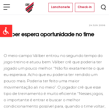
Lanchonete
Check-in
24 JUN 2006
Clube
Open toolbar
Válber espera oportunidade no time
O meio-campo Válber entrou no segundo tempo do
jogo-treino e atuou bem. Válber crê que poderia ter
jogado um pouco melhor. “Não foi exatamente o que
eu esperava. Acho que eu poderia ter rendido um
pouco mais. Poderia ter feito uma maior
movimentação ali no meio”. O jogador crê que esse
tipo de treinamento é muito eficiente. “Nesses jogos,
o importante é entrar e buscar o melhor
condicionamento possível para, quando o time voltar,