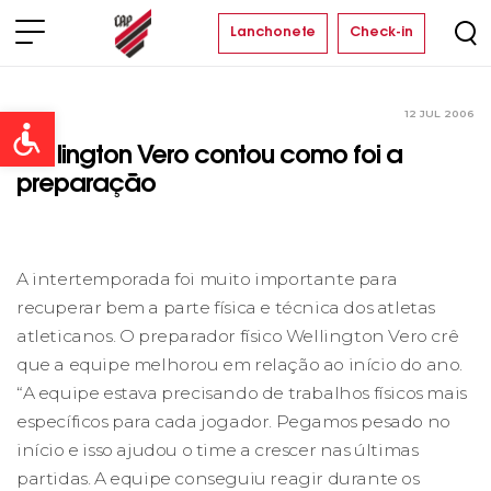
Lanchonete
Check-in
12 JUL 2006
Clube
Open toolbar
Wellington Vero contou como foi a
preparação
A intertemporada foi muito importante para
recuperar bem a parte física e técnica dos atletas
atleticanos. O preparador físico Wellington Vero crê
que a equipe melhorou em relação ao início do ano.
“A equipe estava precisando de trabalhos físicos mais
específicos para cada jogador. Pegamos pesado no
início e isso ajudou o time a crescer nas últimas
partidas. A equipe conseguiu reagir durante os