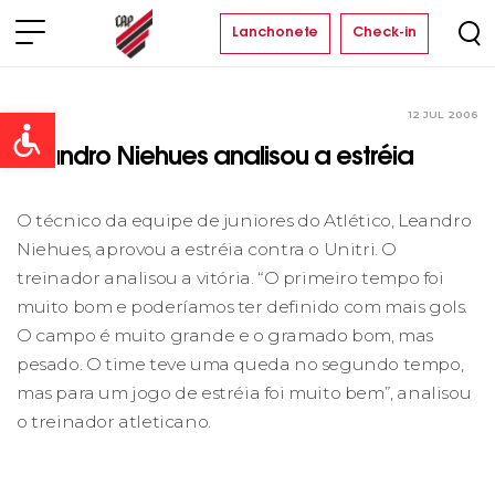
Lanchonete
Check-in
12 JUL 2006
Clube
Open toolbar
Leandro Niehues analisou a estréia
O técnico da equipe de juniores do Atlético, Leandro
Niehues, aprovou a estréia contra o Unitri. O
treinador analisou a vitória. “O primeiro tempo foi
muito bom e poderíamos ter definido com mais gols.
O campo é muito grande e o gramado bom, mas
pesado. O time teve uma queda no segundo tempo,
mas para um jogo de estréia foi muito bem”, analisou
o treinador atleticano.