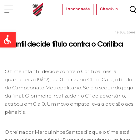
Lanchonete
Check-in
18 JUL 2006
Clube
Open toolbar
Infantil decide título contra o Coritiba
O time infantil decide contra o Coritiba, nesta
quarta-feira (19/07), às 10 horas, no CT do Caju, o título
do Campeonato Metropolitano. Será o segundo jogo
da final. O primeiro, realizado no CT do adversário,
acabou em 0 a 0. Um novo empate leva a decisão aos
pênaltis.
O treinador Marquinhos Santos diz que o time está