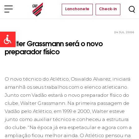
Lanchonete
Check-in
24 JUL 2006
Clube
Open toolbar
Walter Grassmann será o novo
preparador físico
O novo técnico do Atlético, Oswaldo Alvarez, iniciará
amanhã os seus trabalhos com o elenco atleticano.
Junto com Vadão estará o novo preparador físico do
clube, Walter Grassmann. Na primeira passagem de
Vadão pelo Atlético, em 1999 e 2000, Walter esteve
junto como auxiliar técnico e conheceu a estrutura
do clube. “Na época já era espetacular e agora com a
ampliação ficou melhor ainda. O Atlético pensou na