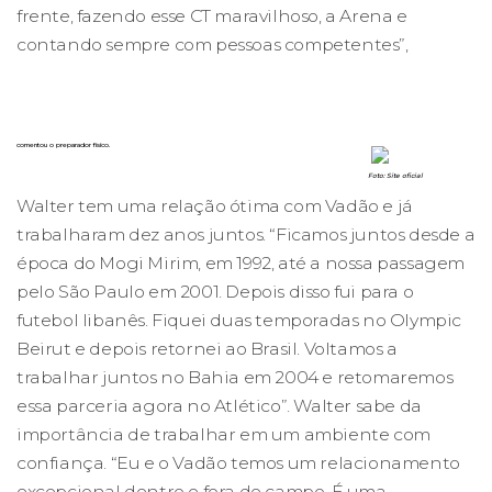
frente, fazendo esse CT maravilhoso, a Arena e
contando sempre com pessoas competentes”,
comentou o preparador físico.
Foto: Site oficial
Walter tem uma relação ótima com Vadão e já
trabalharam dez anos juntos. “Ficamos juntos desde a
época do Mogi Mirim, em 1992, até a nossa passagem
pelo São Paulo em 2001. Depois disso fui para o
futebol libanês. Fiquei duas temporadas no Olympic
Beirut e depois retornei ao Brasil. Voltamos a
trabalhar juntos no Bahia em 2004 e retomaremos
essa parceria agora no Atlético”. Walter sabe da
importância de trabalhar em um ambiente com
confiança. “Eu e o Vadão temos um relacionamento
excepcional dentro e fora de campo. É uma