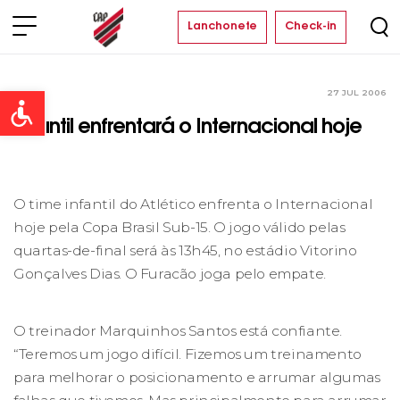
Lanchonete
Check-in
27 JUL 2006
Clube
Open toolbar
Infantil enfrentará o Internacional hoje
O time infantil do Atlético enfrenta o Internacional
hoje pela Copa Brasil Sub-15. O jogo válido pelas
quartas-de-final será às 13h45, no estádio Vitorino
Gonçalves Dias. O Furacão joga pelo empate.
O treinador Marquinhos Santos está confiante.
“Teremos um jogo difícil. Fizemos um treinamento
para melhorar o posicionamento e arrumar algumas