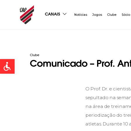
CANAIS
Notícias
Jogos
Clube
Sócio
Clube
Open toolbar
Comunicado – Prof. An
O Prof. Dr. e cienti
sepultado na semana
na área de treiname
periodização do tr
atletas. Durante 10 