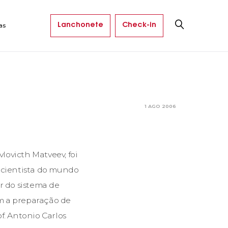
Lanchonete
Check-in
as
1 AGO 2006
lovicth Matveev, foi
r cientista do mundo
r do sistema de
m a preparação de
of. Antonio Carlos