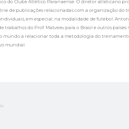
ico do Clube Atlético Paranaense. O diretor atleticano p
série de publicações relacionadas com a organização do 
e individuais, em especial, na modalidade de futebol. Anto
e trabalhos do Prof. Matveev para o Brasil e outros países. 
do mundo a relacionar toda a metodologia do treinament
vo mundial.
da