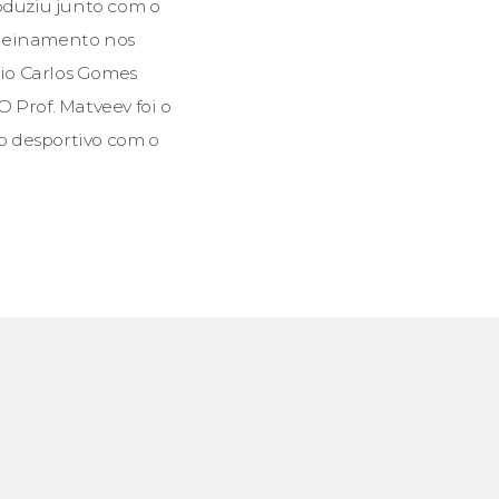
roduziu junto com o
treinamento nos
nio Carlos Gomes
O Prof. Matveev foi o
o desportivo com o