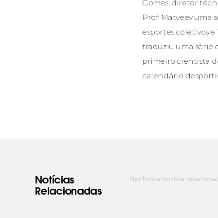
Gomes, diretor técn
Prof. Matveev uma 
esportes coletivos 
traduziu uma série d
primeiro cientista 
calendário desporti
Nenhuma notícia relaciona
Notícias
Relacionadas