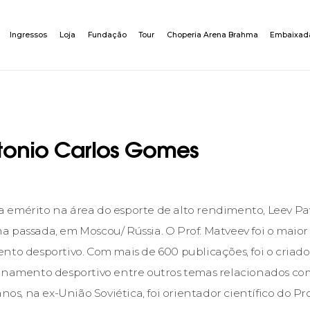
Ingressos
Loja
Fundação
Tour
Choperia Arena Brahma
Embaixad
tonio Carlos Gomes
sta emérito na área do esporte de alto rendimento, Leev Pav
 passada, em Moscou/ Rússia. O Prof. Matveev foi o maio
nto desportivo. Com mais de 600 publicações, foi o criado
einamento desportivo entre outros temas relacionados co
anos, na ex-União Soviética, foi orientador científico do Pr