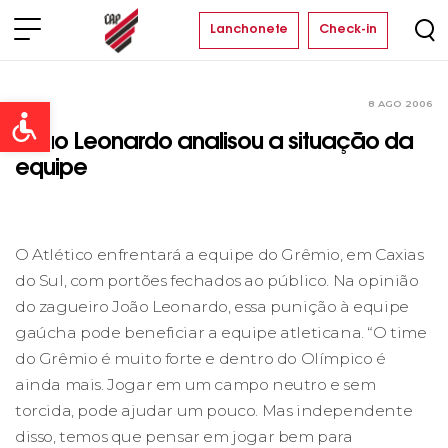
Lanchonete
Check-in
8 AGO 2006
Clube
Open toolbar
João Leonardo analisou a situação da
equipe
O Atlético enfrentará a equipe do Grêmio, em Caxias
do Sul, com portões fechados ao público. Na opinião
do zagueiro João Leonardo, essa punição à equipe
gaúcha pode beneficiar a equipe atleticana. “O time
do Grêmio é muito forte e dentro do Olímpico é
ainda mais. Jogar em um campo neutro e sem
torcida, pode ajudar um pouco. Mas independente
disso, temos que pensar em jogar bem para