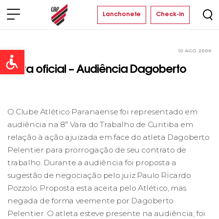
Lanchonete
Check-in
10 AGO 2006
Clube
Open toolbar
Nota oficial – Audiência Dagoberto
O Clube Atlético Paranaense foi representado em
audiência na 8ª Vara do Trabalho de Curitiba em
relação à ação ajuizada em face do atleta Dagoberto
Pelentier para prorrogação de seu contrato de
trabalho. Durante a audiência foi proposta a
sugestão de negociação pelo juiz Paulo Ricardo
Pozzolo. Proposta esta aceita pelo Atlético, mas
negada de forma veemente por Dagoberto
Pelentier. O atleta esteve presente na audiência, foi