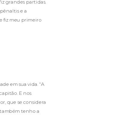
fiz grandes partidas.
pênaltis e a
e fiz meu primeiro
dade em sua vida. “A
capitão. E nos
or, que se considera
E também tenho a