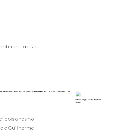
ontra os times da
ormação do Furacão. “Eu cheguei no infantil ainda. E logo no meu primeiro jogo fui
Foto: Georgia Andrade/ Site
oficial
i dois anos no
do o Guilherme