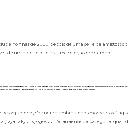
ube no final de 2000, depois de uma série de amistosos c
ravés de um olheiro que fez uma seleção em Campo
 convocado para fazer um teste aqui. Passei e estou aqui até hoje”, contou o goleiro. Sobre a carreira, ele destacou sua passagem por todas as categorias de f
ro ano no banco e em 2003 fui para BH junto com o time de juniores. Em 2004, subi de vez para o júnior”, disse Vagner.
 pelos juniores, Vagner relembrou bons momentos. “Fique
 a jogar alguns jogos do Paranaense da categoria, quan