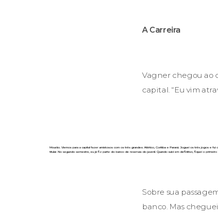
A Carreira
Vagner chegou ao cl
capital. “Eu vim at
Mourão. Viemos para a capital fazer amistosos com os três grandes: Atlético, Coritiba e Paraná. Joguei os três jogos e fui
titular. No segundo semestre, eu já fiz parte do banco de reservas do juvenil. Quando subi em definitivo, fiquei o primei
Sobre sua passagem
banco. Mas cheguei