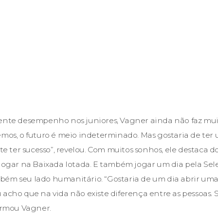
ente desempenho nos juniores, Vagner ainda não faz muit
emos, o futuro é meio indeterminado. Mas gostaria de ter 
ter sucesso”, revelou. Com muitos sonhos, ele destaca d
 jogar na Baixada lotada. E também jogar um dia pela Sel
ém seu lado humanitário. “Gostaria de um dia abrir uma 
 acho que na vida não existe diferença entre as pessoas. 
firmou Vagner.