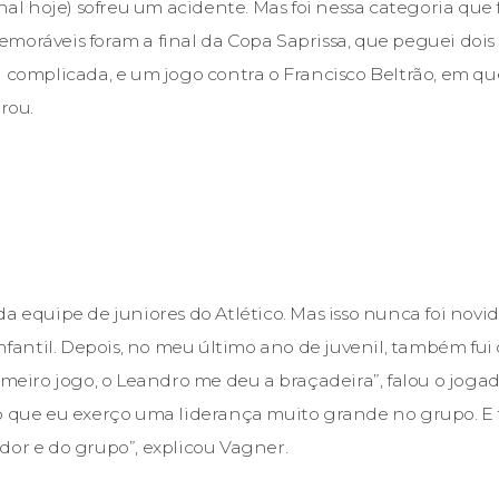
onal hoje) sofreu um acidente. Mas foi nessa categoria que 
moráveis foram a final da Copa Saprissa, que peguei dois 
a complicada, e um jogo contra o Francisco Beltrão, em qu
brou.
a equipe de juniores do Atlético. Mas isso nunca foi novi
infantil. Depois, no meu último ano de juvenil, também fui 
imeiro jogo, o Leandro me deu a braçadeira”, falou o jogad
ho que eu exerço uma liderança muito grande no grupo. 
dor e do grupo”, explicou Vagner.