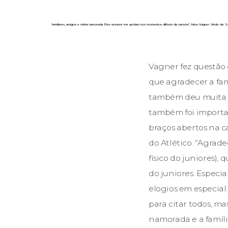
familiares, amigos e minha namorada. Eles sempre me apóiam nos momentos difíceis da carreira”, falou Vagner. Vindo de São 
Vagner fez questão
que agradecer a fa
também deu muita fo
também foi importan
braços abertos na ca
do Atlético. “Agra
físico do juniores),
do juniores. Especia
elogios em especial
para citar todos, m
namorada e a famíli