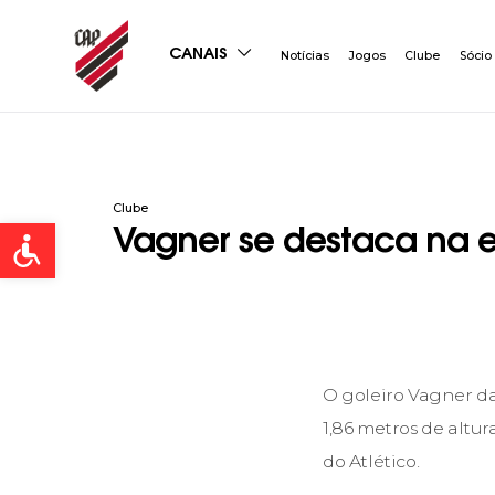
CANAIS
Notícias
Jogos
Clube
Sócio
Clube
Open toolbar
Vagner se destaca na e
O goleiro Vagner da
1,86 metros de altu
do Atlético.