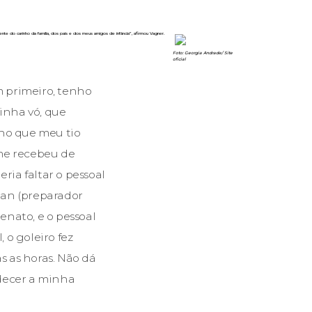
ente do carinho da família, dos pais e dos meus amigos de infância”, afirmou Vagner.
Foto: Georgia Andrade/ Site
oficial
 primeiro, tenho
inha vó, que
cho que meu tio
 me recebeu de
ria faltar o pessoal
ean (preparador
enato, e o pessoal
 o goleiro fez
 as horas. Não dá
adecer a minha