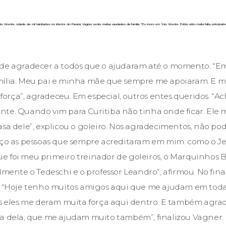
Vicente, cidade de mil habitantes no interior do Paraná, Vagner sente muitas saudades da família. “Eu moro em São Vicente. Então sinto muita falta, principalm
 de agradecer a todos que o ajudaram até o momento. “Em
mília. Meu pai e minha mãe que sempre me apoiaram. E m
rça”, agradeceu. Em especial, outros entes queridos. “A
te. Quando vim para Curitiba não tinha onde ficar. Ele
sa dele”, explicou o goleiro. Nos agradecimentos, não pode
deço as pessoas que sempre acreditaram em mim: como o J
 que foi meu primeiro treinador de goleiros, o Marquinhos B
lmente o Tedeschi e o professor Leandro”, afirmou. No final,
. “Hoje tenho muitos amigos aqui que me ajudam em todas
as eles me deram muita força aqui dentro. E também agr
a dela, que me ajudam muito também”, finalizou Vagner.