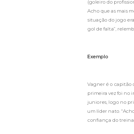
(goleiro do profissi
Acho que as mais me
situação do jogo er
gol de falta”, relem
Exemplo
Vagner é o capitão d
primeira vez foi no 
juniores, logo no pr
um líder nato. “Ac
confiança do treina