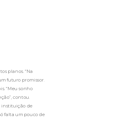
os planos. “Na
um futuro promissor.
ois. “Meu sonho
eção”, contou.
instituição de
Só falta um pouco de