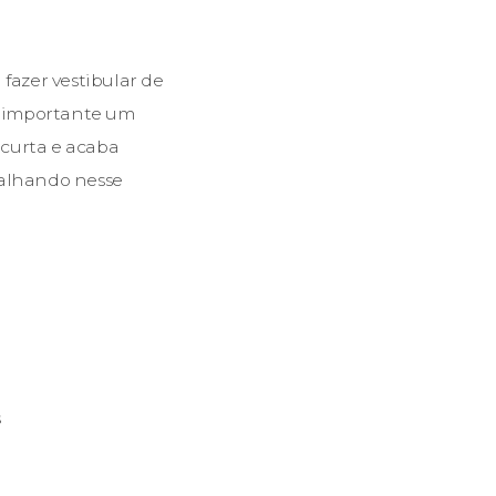
fazer vestibular de
to importante um
 curta e acaba
balhando nesse
s