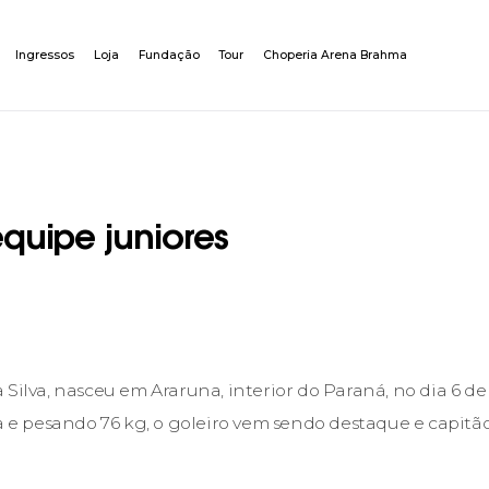
Ingressos
Loja
Fundação
Tour
Choperia Arena Brahma
quipe juniores
 Silva, nasceu em Araruna, interior do Paraná, no dia 6 d
ra e pesando 76 kg, o goleiro vem sendo destaque e capitã