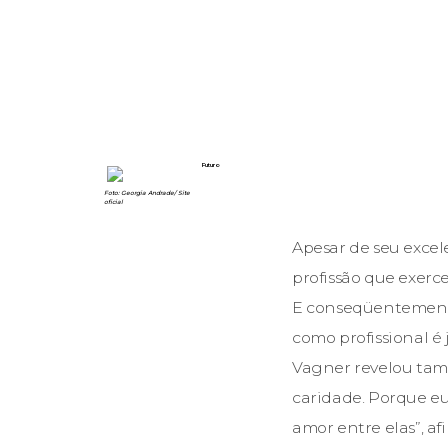
Futuro
Foto: Georgia Andrade/ Site
oficial
Apesar de seu excel
profissão que exerc
E conseqüentemente 
como profissional é
Vagner revelou tamb
caridade. Porque eu
amor entre elas”, a