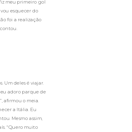
 fiz meu primeiro gol
a vou esquecer do
ão foi a realização
 contou.
. Um deles é viajar.
 eu adoro parque de
”, afirmou o meia.
cer a Itália. Eu
ontou. Mesmo assim,
aís. “Quero muito