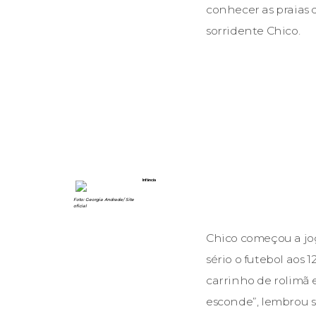
conhecer as praias 
sorridente Chico.
Infância
Foto: Georgia Andrade/ Site
oficial
Chico começou a jog
sério o futebol aos 
carrinho de rolimã 
esconde”, lembrou s