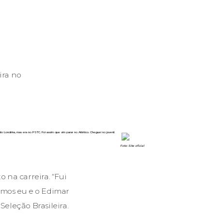
ira no
Londrina, mas era no PSTC. Foi assim que vim parar no Atlético. Cheguei no juvenil.
Foto: Site oficial
 na carreira. “Fui
omos eu e o Edimar
Seleção Brasileira.