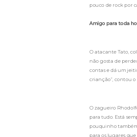
pouco de rock por c
Amigo para toda ho
O atacante Tato, co
não gosta de perder
contas e dá um jeit
crianção”, contou o
O zagueiro Rhodolfo
para tudo. Está semp
pouquinho também. Q
para os lugares que