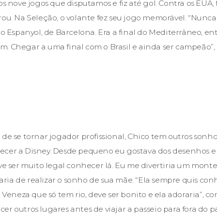
os nove jogos que disputamos e fiz até gol. Contra os EUA,
rou. Na Seleção, o volante fez seu jogo memorável. “Nunc
 o Espanyol, de Barcelona. Era a final do Mediterrâneo, ent
. Chegar a uma final com o Brasil e ainda ser campeão”,
de se tornar jogador profissional, Chico tem outros sonhos
ecer a Disney. Desde pequeno eu gostava dos desenhos e
ve ser muito legal conhecer lá. Eu me divertiria um monte
ia de realizar o sonho de sua mãe. “Ela sempre quis conhe
a Veneza que só tem rio, deve ser bonito e ela adoraria”, c
r outros lugares antes de viajar a passeio para fora do p