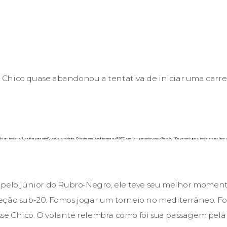
Chico quase abandonou a tentativa de iniciar uma carre
ado um teste no Londrina para mim”, contou o volante. O teste em Londrina era no PSTC, que tem parceria com o Furacão. “Eu pensei que o teste era no time do 
pelo júnior do Rubro-Negro, ele teve seu melhor momento
eção sub-20. Fomos jogar um torneio no mediterrâneo. F
isse Chico. O volante relembra como foi sua passagem pela 