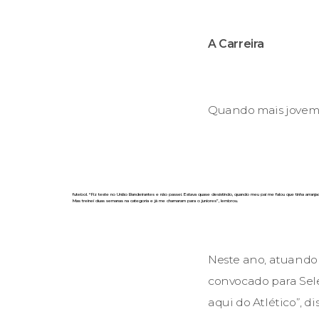
A Carreira
Quando mais jovem 
futebol. “Fiz teste no União Bandeirantes e não passei. Estava quase desistindo, quando meu pai me falou que tinha arranj
Mas treinei duas semanas na categoria e já me chamaram para o juniores”, lembrou.
Neste ano, atuando 
convocado para Sel
aqui do Atlético”, d