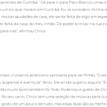
arentes de Curitiba. “Dá para ir para Pato Branco umas ci
 um tio que moram em Curitiba. Eu os considero minha s
 muitas saudades de casa, ele sente falta de algo em espe
o falta da casa, do meu irmão. De poder brincar na rua e
ara trás”, afirmou Chico.
po, o volante atleticano aproveita para ver filmes. “Gost
, suspense e aventura”, falou. Ele ainda sugeriu alguns. “
. Mas muito bom também foi Todo Poderoso e gostei de Os In
. No seu carro, Chico tem uma seleção de músicas para curt
gosto de um pouco de tudo, mas essas duas são as melhor