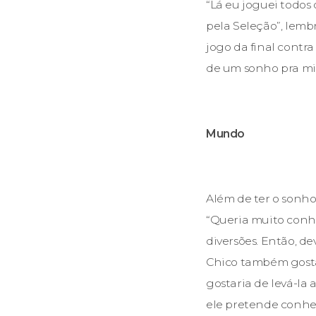
“Lá eu joguei todos 
pela Seleção”, lemb
jogo da final contra
de um sonho pra mim
Mundo
Além de ter o sonho 
“Queria muito conh
diversões. Então, de
Chico também gostar
gostaria de levá-la 
ele pretende conhece