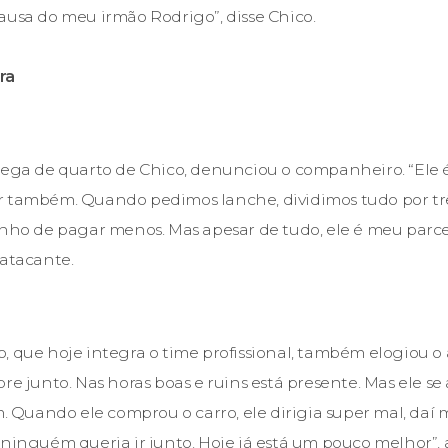
ausa do meu irmão Rodrigo”, disse Chico.
ra
lega de quarto de Chico, denunciou o companheiro. “Ele é
 também. Quando pedimos lanche, dividimos tudo por três
inho de pagar menos. Mas apesar de tudo, ele é meu parce
 atacante.
, que hoje integra o time profissional, também elogiou o
re junto. Nas horas boas e ruins está presente. Mas ele s
uando ele comprou o carro, ele dirigia super mal, daí 
 ninguém queria ir junto. Hoje já está um pouco melhor”,