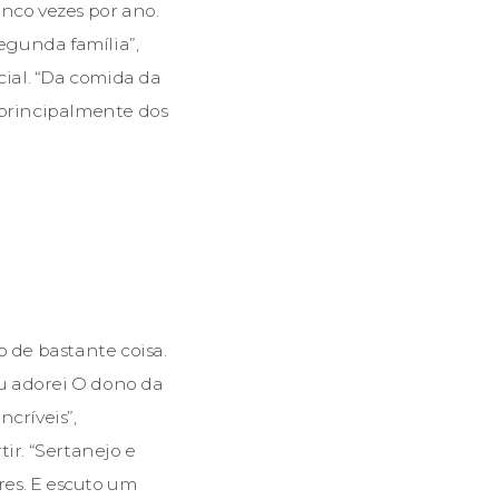
nco vezes por ano.
egunda família”,
cial. “Da comida da
 principalmente dos
o de bastante coisa.
Eu adorei O dono da
críveis”,
ir. “Sertanejo e
es. E escuto um