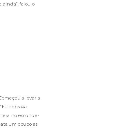
 ainda”, falou o
 Começou a levar a
. “Eu adorava
 fera no esconde-
mata um pouco as