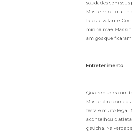
saudades com seus p
Mas tenho uma tia e
falou o volante. Com
minha mãe. Mas sint
amigos que ficaram p
Entretenimento
Quando sobra um tem
Mas prefiro comédia
festa é muito legal
aconselhou o atleta
gaúcha. Na verdade 