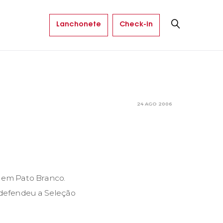
Lanchonete
Check-in
24 AGO 2006
, em Pato Branco.
á defendeu a Seleção