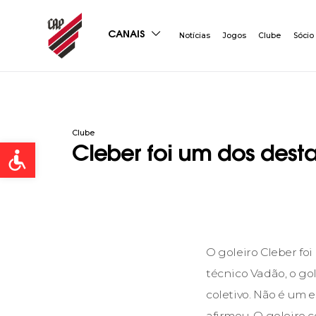
CANAIS
Notícias
Jogos
Clube
Sócio
Clube
Open toolbar
Cleber foi um dos dest
O goleiro Cleber fo
técnico Vadão, o go
coletivo. Não é um 
afirmou. O goleiro c