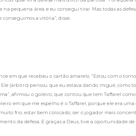
 na pequena área e eu consegui tirar. Mas todas as defes
conseguimos a vitória”, disse.
ance em que recebeu o cartão amarelo. “Estou com o torn
 Ele (árbitro) pensou que eu estava dando migué, como to
a”, afirmou o goleiro, que contou que tem Taffarel como
oleiro em que me espelho é o Taffarel, porque ele era uma
 muito frio, estar bem colocado, ser o jogador mais concen
ento da defesa. E graças a Deus, tive a oportunidade de fa