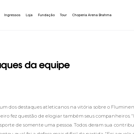
Ingressos
Loja
Fundação
Tour
Choperia Arena Brahma
aques da equipe
i um dos destaques atleticanos na vitória sobre o Fluminen
leiro fez questão de elogiar também seus companheiros. 
esporte de somente uma pessoa. Todos deram sua contribuiç
ontou qual foi a defesa mais difícil da partida. “Foi aquela