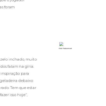
as foram
Foto: Fotocom.net
ozelo inchado, muito
dos falam na gíria.
 inspiração para
 geladeira debaixo
trado. Tem que estar
zer isso hoje”,