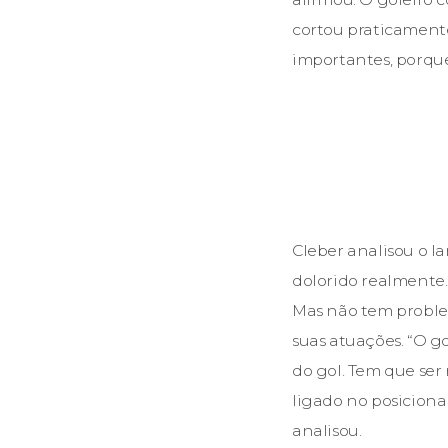
cortou praticamente
importantes, porque 
Cleber analisou o l
dolorido realmente.
Mas não tem problem
suas atuações. “O g
do gol. Tem que ser
ligado no posicionam
analisou.