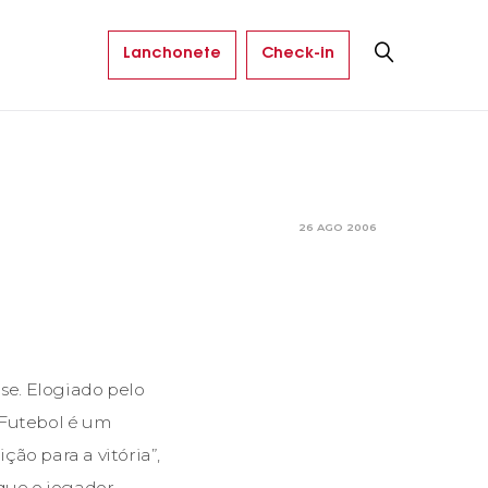
Lanchonete
Check-in
26 AGO 2006
se. Elogiado pelo
“Futebol é um
ão para a vitória”,
 que o jogador