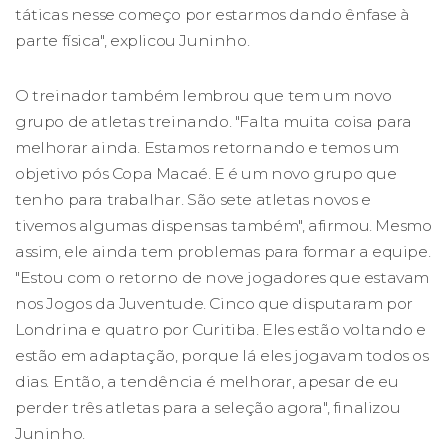
táticas nesse começo por estarmos dando ênfase à
parte física", explicou Juninho.
O treinador também lembrou que tem um novo
grupo de atletas treinando. "Falta muita coisa para
melhorar ainda. Estamos retornando e temos um
objetivo pós Copa Macaé. E é um novo grupo que
tenho para trabalhar. São sete atletas novos e
tivemos algumas dispensas também", afirmou. Mesmo
assim, ele ainda tem problemas para formar a equipe.
"Estou com o retorno de nove jogadores que estavam
nos Jogos da Juventude. Cinco que disputaram por
Londrina e quatro por Curitiba. Eles estão voltando e
estão em adaptação, porque lá eles jogavam todos os
dias. Então, a tendência é melhorar, apesar de eu
perder três atletas para a seleção agora", finalizou
Juninho.