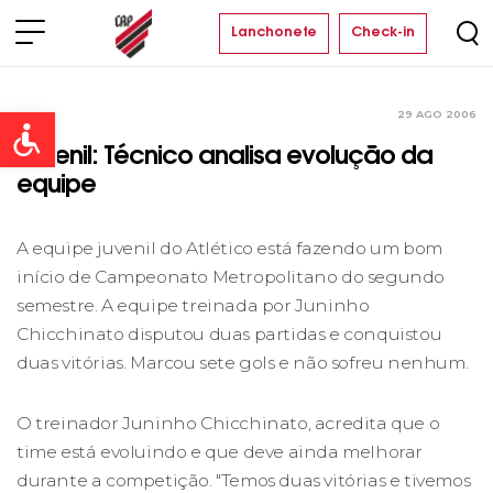
Lanchonete
Check-in
29 AGO 2006
Clube
Open toolbar
Juvenil: Técnico analisa evolução da
equipe
A equipe juvenil do Atlético está fazendo um bom
início de Campeonato Metropolitano do segundo
semestre. A equipe treinada por Juninho
Chicchinato disputou duas partidas e conquistou
duas vitórias. Marcou sete gols e não sofreu nenhum.
O treinador Juninho Chicchinato, acredita que o
time está evoluindo e que deve ainda melhorar
durante a competição. "Temos duas vitórias e tivemos