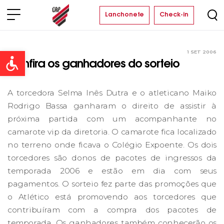
Lanchonete
Check-in
1 SET 2006
Clube
Open toolbar
Confira os ganhadores do sorteio
A torcedora Selma Inês Dutra e o atleticano Maiko
Rodrigo Bassa ganharam o direito de assistir à
próxima partida com um acompanhante no
camarote vip da diretoria. O camarote fica localizado
no terreno onde ficava o Colégio Expoente. Os dois
torcedores são donos de pacotes de ingressos da
temporada 2006 e estão em dia com seus
pagamentos. O sorteio fez parte das promoções que
o Atlético está promovendo aos torcedores que
contribuíram com a compra dos pacotes de
temporada. Os ganhadores também conhecerão os