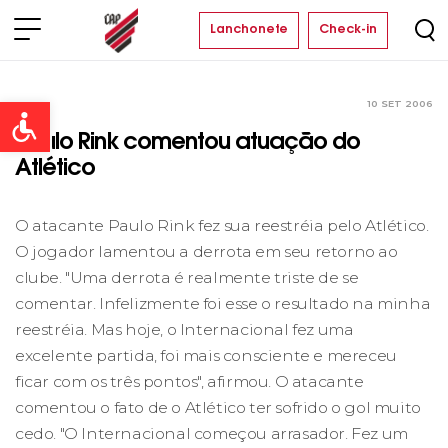
Lanchonete
Check-in
10 SET 2006
Clube
Open toolbar
Paulo Rink comentou atuação do
Atlético
O atacante Paulo Rink fez sua reestréia pelo Atlético.
O jogador lamentou a derrota em seu retorno ao
clube. "Uma derrota é realmente triste de se
comentar. Infelizmente foi esse o resultado na minha
reestréia. Mas hoje, o Internacional fez uma
excelente partida, foi mais consciente e mereceu
ficar com os três pontos", afirmou. O atacante
comentou o fato de o Atlético ter sofrido o gol muito
cedo. "O Internacional começou arrasador. Fez um