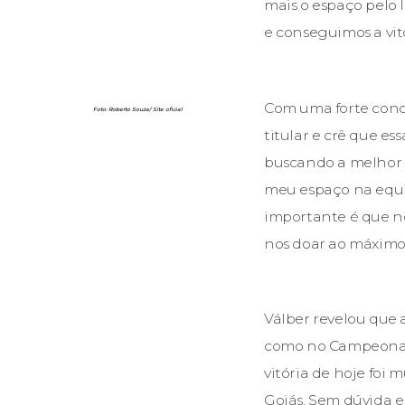
mais o espaço pelo 
e conseguimos a vit
Com uma forte conc
Foto: Roberto Souza/ Site oficial
titular e crê que e
buscando a melhor f
meu espaço na equip
importante é que n
nos doar ao máximo p
Válber revelou que
como no Campeonato
vitória de hoje foi 
Goiás. Sem dúvida e