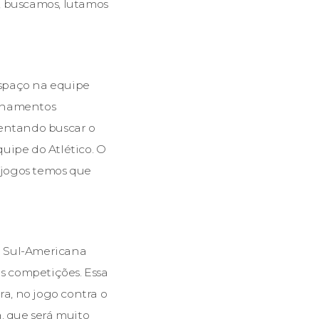
, buscamos, lutamos
espaço na equipe
einamentos
tentando buscar o
uipe do Atlético. O
 jogos temos que
a Sul-Americana
s competições. Essa
ra, no jogo contra o
, que será muito