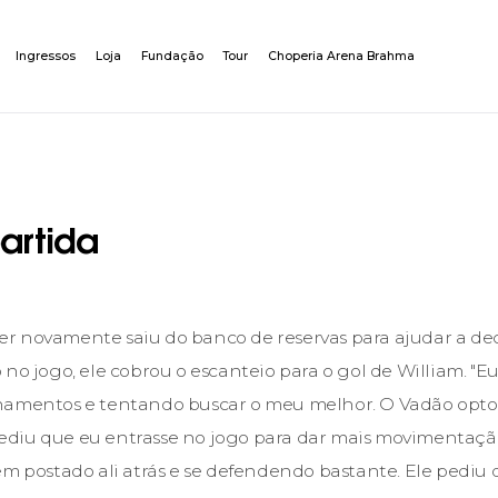
Ingressos
Loja
Fundação
Tour
Choperia Arena Brahma
artida
 novamente saiu do banco de reservas para ajudar a deci
 no jogo, ele cobrou o escanteio para o gol de William. "
namentos e tentando buscar o meu melhor. O Vadão opt
diu que eu entrasse no jogo para dar mais movimentação
em postado ali atrás e se defendendo bastante. Ele pediu