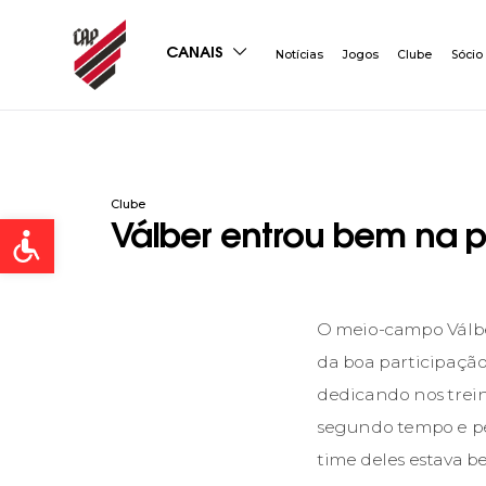
CANAIS
Notícias
Jogos
Clube
Sócio
Clube
Open toolbar
Válber entrou bem na p
O meio-campo Válber
da boa participação
dedicando nos trei
segundo tempo e pe
time deles estava b