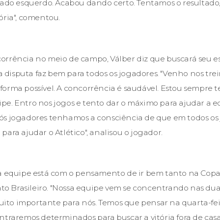
lado esquerdo. Acabou dando certo. Tentamos o resultado
ória", comentou.
orrência no meio de campo, Válber diz que buscará seu 
ssa disputa faz bem para todos os jogadores. "Venho nos tr
orma possível. A concorrência é saudável. Estou sempre 
e. Entro nos jogos e tento dar o máximo para ajudar a eq
ós jogadores tenhamos a consciência de que em todos os
ara ajudar o Atlético", analisou o jogador.
 a equipe está com o pensamento de ir bem tanto na Cop
 Brasileiro. "Nossa equipe vem se concentrando nas dua
muito importante para nós. Temos que pensar na quarta-fei
ntraremos determinados para buscar a vitória fora de casa