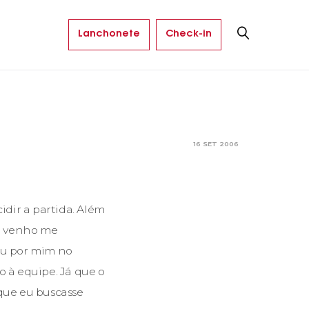
Lanchonete
Check-in
16 SET 2006
dir a partida. Além
Eu venho me
ou por mim no
 à equipe. Já que o
 que eu buscasse