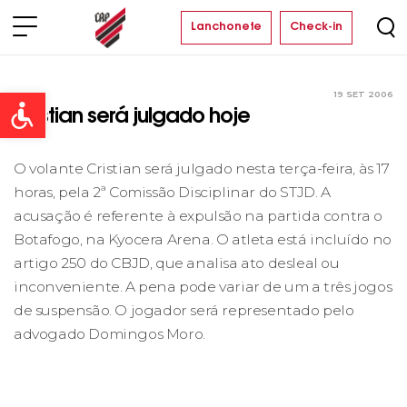
Lanchonete
Check-in
19 SET 2006
Clube
Open toolbar
Cristian será julgado hoje
O volante Cristian será julgado nesta terça-feira, às 17
horas, pela 2ª Comissão Disciplinar do STJD. A
acusação é referente à expulsão na partida contra o
Botafogo, na Kyocera Arena. O atleta está incluído no
artigo 250 do CBJD, que analisa ato desleal ou
inconveniente. A pena pode variar de um a três jogos
de suspensão. O jogador será representado pelo
advogado Domingos Moro.