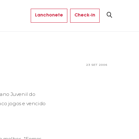
Lanchonete
Check-in
23 SET 2006
ano Juvenil do
nco jogos e vencido
do melhor. "Fomos