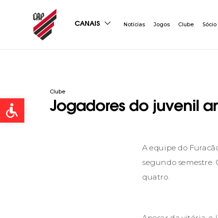
CANAIS
Notícias
Jogos
Clube
Sócio
Clube
Open toolbar
Jogadores do juvenil an
A equipe do Furacã
segundo semestre. O
quatro.
Apesar da vitória, 