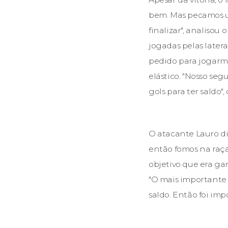
bem. Mas pecamos u
finalizar", analisou
jogadas pelas latera
pedido para jogarmos
elástico. "Nosso se
gols para ter saldo",
O atacante Lauro di
então fomos na raç
objetivo que era gan
"O mais importante é
saldo. Então foi imp