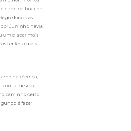
ilidade na hora de
-Negro foram as
nador Juninho havia
tou um placar mais
s ter feito mais
ando na técnica,
vam com o mesmo
 no caminho certo.
segundo é fazer