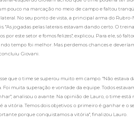
m pouco na marcação no meio de campo e faltou tranqü
 o lateral. No seu ponto de vista, a principal arma do Rubro
is. "As jogadas pelas laterais estavam dando certo. O trei
 por este setor e fomos felizes", explicou. Para ele, só fal
gundo tempo foi melhor. Mas perdemos chances e deveríamo
 concluiu Giovani.
sse que o time se superou muito em campo. "Não estava d
a. Foi muita superação e vontade da equipe. Todos esta
har", analisou o avante. Na opinião de Lauro, o time está
 a vitória. Temos dois objetivos: o primeiro é ganhar e o 
ortante porque conquistamos a vitória", finalizou Lauro.