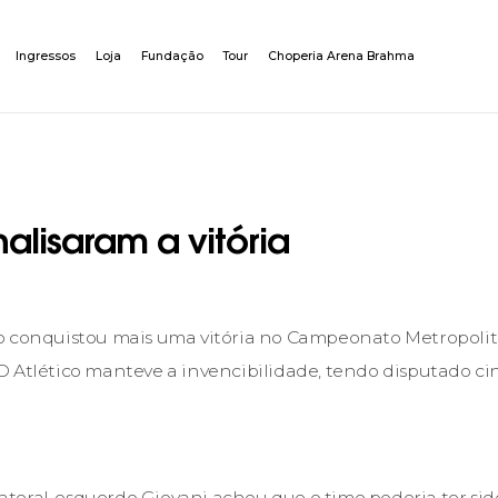
Ingressos
Loja
Fundação
Tour
Choperia Arena Brahma
alisaram a vitória
o conquistou mais uma vitória no Campeonato Metropolit
 Atlético manteve a invencibilidade, tendo disputado ci
o lateral-esquerdo Giovani achou que o time poderia ter si