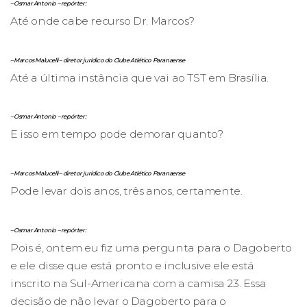
– Osmar Antonio – repórter:
Até onde cabe recurso Dr. Marcos?
– Marcos Malucelli – diretor jurídico do Clube Atlético Paranaense
Até a última instância que vai ao TST em Brasília.
– Osmar Antonio – repórter:
E isso em tempo pode demorar quanto?
– Marcos Malucelli – diretor jurídico do Clube Atlético Paranaense
Pode levar dois anos, três anos, certamente.
– Osmar Antonio – repórter:
Pois é, ontem eu fiz uma pergunta para o Dagoberto
e ele disse que está pronto e inclusive ele está
inscrito na Sul-Americana com a camisa 23. Essa
decisão de não levar o Dagoberto para o