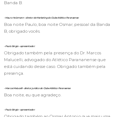
Banda B.
– Mauro Holzmann – diretor de Marketing do Clube Atlético Paranaense:
Boa noite Paulo, boa noite Osmar, pessoal da Banda
B, obrigado vocês.
– Paulo Sérgio – apresentador:
Obrigado também pela presença do Dr. Marcos
Malucelli, advogado do Atlético Parananense que
está cuidando desse caso. Obrigado também pela
presença.
– Marcos Malucelli – diretor jurídico do Clube Atlético Paranaense
Boa noite, eu que agradeço.
– Paulo Sérgio – apresentador:
Obrigado também ao Osmar Antonio que mais uma