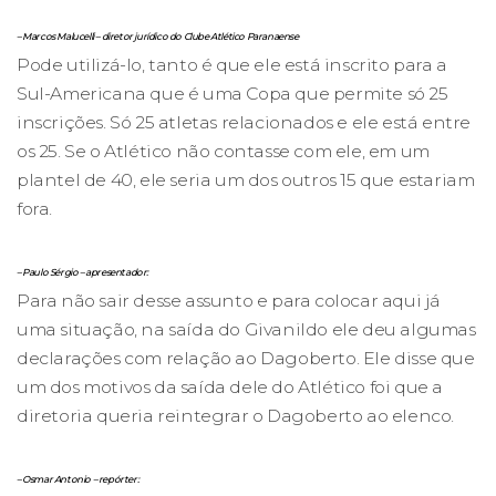
– Marcos Malucelli – diretor jurídico do Clube Atlético Paranaense
Pode utilizá-lo, tanto é que ele está inscrito para a
Sul-Americana que é uma Copa que permite só 25
inscrições. Só 25 atletas relacionados e ele está entre
os 25. Se o Atlético não contasse com ele, em um
plantel de 40, ele seria um dos outros 15 que estariam
fora.
– Paulo Sérgio – apresentador:
Para não sair desse assunto e para colocar aqui já
uma situação, na saída do Givanildo ele deu algumas
declarações com relação ao Dagoberto. Ele disse que
um dos motivos da saída dele do Atlético foi que a
diretoria queria reintegrar o Dagoberto ao elenco.
– Osmar Antonio – repórter: