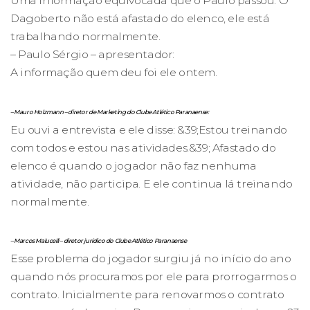
Uma informação equivocada que o Paulo passou. O
Dagoberto não está afastado do elenco, ele está
trabalhando normalmente.
– Paulo Sérgio – apresentador:
A informação quem deu foi ele ontem.
– Mauro Holzmann – diretor de Marketing do Clube Atlético Paranaense:
Eu ouvi a entrevista e ele disse: &39;Estou treinando
com todos e estou nas atividades.&39; Afastado do
elenco é quando o jogador não faz nenhuma
atividade, não participa. E ele continua lá treinando
normalmente.
– Marcos Malucelli – diretor jurídico do Clube Atlético Paranaense
Esse problema do jogador surgiu já no início do ano
quando nós procuramos por ele para prorrogarmos o
contrato. Inicialmente para renovarmos o contrato