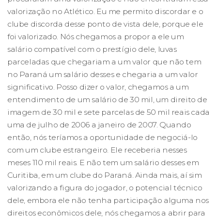
valorização no Atlético. Eu me permito discordar e o
clube discorda desse ponto de vista dele, porque ele
foi valorizado. Nós chegamos a propor a ele um
salário compatível com o prestígio dele, luvas
parceladas que chegariam a um valor que não tem
no Paraná um salário desses e chegaria a um valor
significativo. Posso dizer o valor, chegamos a um
entendimento de um salário de 30 mil, um direito de
imagem de 30 mil e sete parcelas de 50 mil reais cada
uma de julho de 2006 a janeiro de 2007. Quando
então, nós teríamos a oportunidade de negociá-lo
com um clube estrangeiro. Ele receberia nesses
meses 110 mil reais. E não tem um salário desses em
Curitiba, em um clube do Paraná. Ainda mais, aí sim
valorizando a figura do jogador, o potencial técnico
dele, embora ele não tenha participação alguma nos
direitos econômicos dele, nós chegamos a abrir para