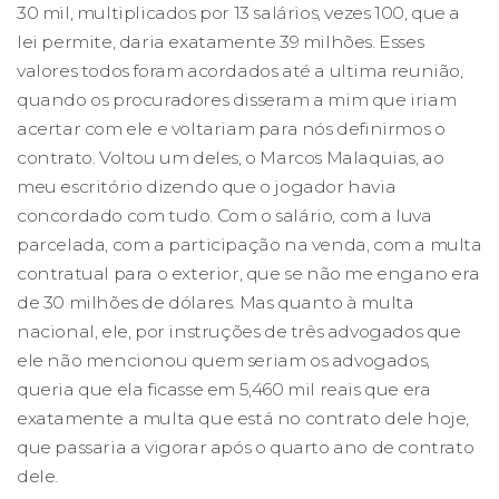
30 mil, multiplicados por 13 salários, vezes 100, que a
lei permite, daria exatamente 39 milhões. Esses
valores todos foram acordados até a ultima reunião,
quando os procuradores disseram a mim que iriam
acertar com ele e voltariam para nós definirmos o
contrato. Voltou um deles, o Marcos Malaquias, ao
meu escritório dizendo que o jogador havia
concordado com tudo. Com o salário, com a luva
parcelada, com a participação na venda, com a multa
contratual para o exterior, que se não me engano era
de 30 milhões de dólares. Mas quanto à multa
nacional, ele, por instruções de três advogados que
ele não mencionou quem seriam os advogados,
queria que ela ficasse em 5,460 mil reais que era
exatamente a multa que está no contrato dele hoje,
que passaria a vigorar após o quarto ano de contrato
dele.