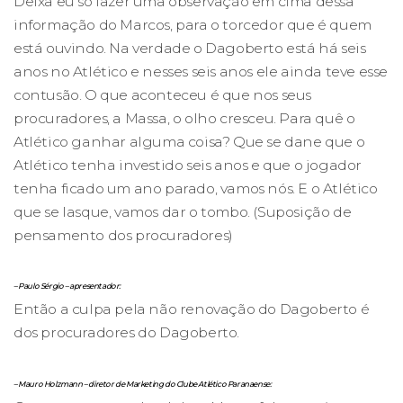
Deixa eu só fazer uma observação em cima dessa
informação do Marcos, para o torcedor que é quem
está ouvindo. Na verdade o Dagoberto está há seis
anos no Atlético e nesses seis anos ele ainda teve esse
contusão. O que aconteceu é que nos seus
procuradores, a Massa, o olho cresceu. Para quê o
Atlético ganhar alguma coisa? Que se dane que o
Atlético tenha investido seis anos e que o jogador
tenha ficado um ano parado, vamos nós. E o Atlético
que se lasque, vamos dar o tombo. (Suposição de
pensamento dos procuradores)
– Paulo Sérgio – apresentador:
Então a culpa pela não renovação do Dagoberto é
dos procuradores do Dagoberto.
– Mauro Holzmann – diretor de Marketing do Clube Atlético Paranaense: