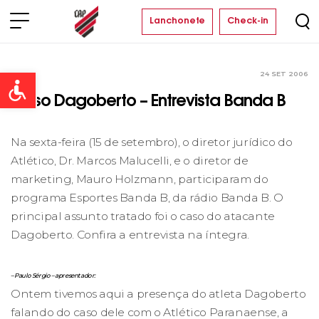
Lanchonete
Check-in
24 SET 2006
Clube
Open toolbar
Caso Dagoberto – Entrevista Banda B
Na sexta-feira (15 de setembro), o diretor jurídico do
Atlético, Dr. Marcos Malucelli, e o diretor de
marketing, Mauro Holzmann, participaram do
programa Esportes Banda B, da rádio Banda B. O
principal assunto tratado foi o caso do atacante
Dagoberto. Confira a entrevista na íntegra.
– Paulo Sérgio – apresentador:
Ontem tivemos aqui a presença do atleta Dagoberto
falando do caso dele com o Atlético Paranaense, a