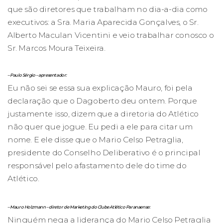
que são diretores que trabalham no dia-a-dia como
executivos: a Sra. Maria Aparecida Gonçalves, o Sr.
Alberto Maculan Vicentini e veio trabalhar conosco o
Sr. Marcos Moura Teixeira.
– Paulo Sérgio – apresentador:
Eu não sei se essa sua explicação Mauro, foi pela
declaração que o Dagoberto deu ontem. Porque
justamente isso, dizem que a diretoria do Atlético
não quer que jogue. Eu pedi a ele para citar um
nome. E ele disse que o Mario Celso Petraglia,
presidente do Conselho Deliberativo é o principal
responsável pelo afastamento dele do time do
Atlético.
– Mauro Holzmann – diretor de Marketing do Clube Atlético Paranaense:
Ninguém nega a liderança do Mario Celso Petraglia