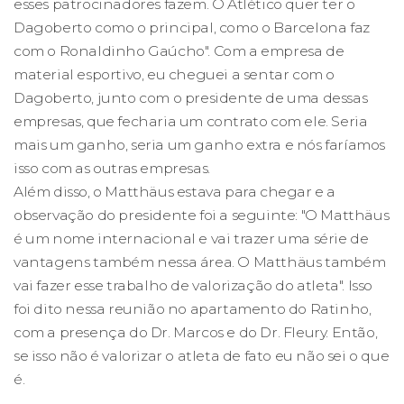
esses patrocinadores fazem. O Atlético quer ter o
Dagoberto como o principal, como o Barcelona faz
com o Ronaldinho Gaúcho". Com a empresa de
material esportivo, eu cheguei a sentar com o
Dagoberto, junto com o presidente de uma dessas
empresas, que fecharia um contrato com ele. Seria
mais um ganho, seria um ganho extra e nós faríamos
isso com as outras empresas.
Além disso, o Matthäus estava para chegar e a
observação do presidente foi a seguinte: "O Matthäus
é um nome internacional e vai trazer uma série de
vantagens também nessa área. O Matthäus também
vai fazer esse trabalho de valorização do atleta". Isso
foi dito nessa reunião no apartamento do Ratinho,
com a presença do Dr. Marcos e do Dr. Fleury. Então,
se isso não é valorizar o atleta de fato eu não sei o que
é.