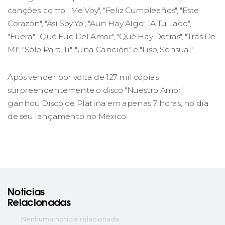
canções, como: "Me Voy", "Feliz Cumpleaños", "Este
Corazón", "Así Soy Yo", "Aun Hay Algo", "A Tu Lado",
"Fuera", "Qué Fue Del Amor", "Qué Hay Detrás", "Trás De
Mí", "Sólo Para Ti", "Una Canción" e "Liso, Sensual".
Após vender por volta de 127 mil cópias,
surpreendentemente o disco "Nuestro Amor"
ganhou Disco de Platina em apenas 7 horas, no dia
de seu lançamento no México.
Notícias
Relacionadas
Nenhuma notícia relacionada