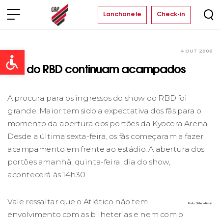
Lanchonete
Check-in
4 OUT 2006
Clube
Open toolbar
Fãs do RBD continuam acampados
A procura para os ingressos do show do RBD foi
grande. Maior tem sido a expectativa dos fãs para o
momento da abertura dos portões da Kyocera Arena.
Desde a última sexta-feira, os fãs começaram a fazer
acampamento em frente ao estádio. A abertura dos
portões amanhã, quinta-feira, dia do show,
acontecerá às 14h30.
Vale ressaltar que o Atlético não tem
Foto: Site oficial
envolvimento com as bilheterias e nem com o