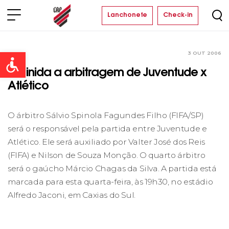
Lanchonete
Check-in
3 OUT 2006
Clube
Open toolbar
Definida a arbitragem de Juventude x
Atlético
O árbitro Sálvio Spinola Fagundes Filho (FIFA/SP)
será o responsável pela partida entre Juventude e
Atlético. Ele será auxiliado por Valter José dos Reis
(FIFA) e Nilson de Souza Monção. O quarto árbitro
será o gaúcho Márcio Chagas da Silva. A partida está
marcada para esta quarta-feira, às 19h30, no estádio
Alfredo Jaconi, em Caxias do Sul.