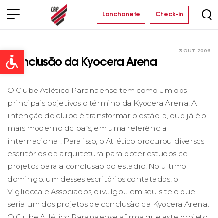
Lanchonete
Check-in
3 OUT 2006
Clube
Open toolbar
Conclusão da Kyocera Arena
O Clube Atlético Paranaense tem como um dos
principais objetivos o término da Kyocera Arena. A
intenção do clube é transformar o estádio, que já é o
mais moderno do país, em uma referência
internacional. Para isso, o Atlético procurou diversos
escritórios de arquitetura para obter estudos de
projetos para a conclusão do estádio. No último
domingo, um desses escritórios contatados, o
Vigliecca e Associados, divulgou em seu site o que
seria um dos projetos de conclusão da Kyocera Arena.
O Clube Atlético Paranaense afirma que este projeto