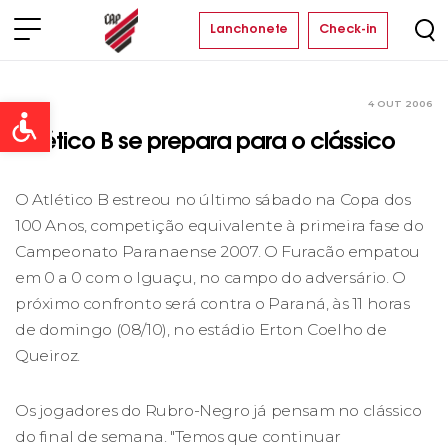
Lanchonete
Check-in
4 OUT 2006
Clube
Open toolbar
Atlético B se prepara para o clássico
O Atlético B estreou no último sábado na Copa dos
100 Anos, competição equivalente à primeira fase do
Campeonato Paranaense 2007. O Furacão empatou
em 0 a 0 com o Iguaçu, no campo do adversário. O
próximo confronto será contra o Paraná, às 11 horas
de domingo (08/10), no estádio Erton Coelho de
Queiroz.
Os jogadores do Rubro-Negro já pensam no clássico
do final de semana. "Temos que continuar