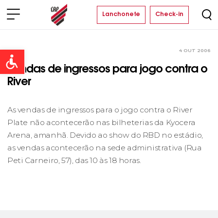
Lanchonete
Check-in
4 OUT 2006
Clube
Open toolbar
Vendas de ingressos para jogo contra o
River
As vendas de ingressos para o jogo contra o River
Plate não acontecerão nas bilheterias da Kyocera
Arena, amanhã. Devido ao show do RBD no estádio,
as vendas acontecerão na sede administrativa (Rua
Peti Carneiro, 57), das 10 às 18 horas.