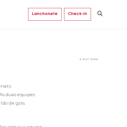
Lanchonete
Check-in
5 OUT 2006
onato
As duas equipes
do de gols.
ões com sua equipe.