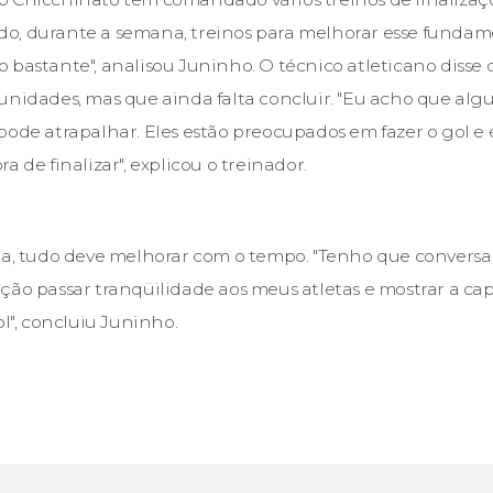
o, durante a semana, treinos para melhorar esse fundam
 bastante", analisou Juninho. O técnico atleticano disse
unidades, mas que ainda falta concluir. "Eu acho que alg
pode atrapalhar. Eles estão preocupados em fazer o gol e 
a de finalizar", explicou o treinador.
ta, tudo deve melhorar com o tempo. "Tenho que conversar
ção passar tranqüilidade aos meus atletas e mostrar a ca
ol", concluiu Juninho.