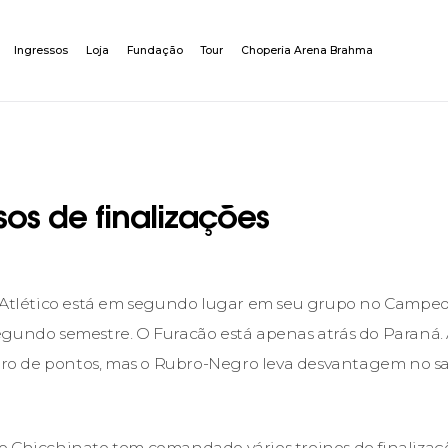
Ingressos
Loja
Fundação
Tour
Choperia Arena Brahma
nsos de finalizações
o Atlético está em segundo lugar em seu grupo no Campe
gundo semestre. O Furacão está apenas atrás do Paraná. 
 de pontos, mas o Rubro-Negro leva desvantagem no sal
 Chicchinato tem comandado vários treinos de finalizaç