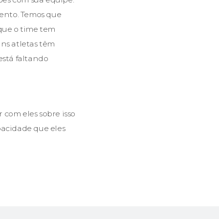
ento. Temos que
 que o time tem
uns atletas têm
está faltando
 com eles sobre isso
pacidade que eles