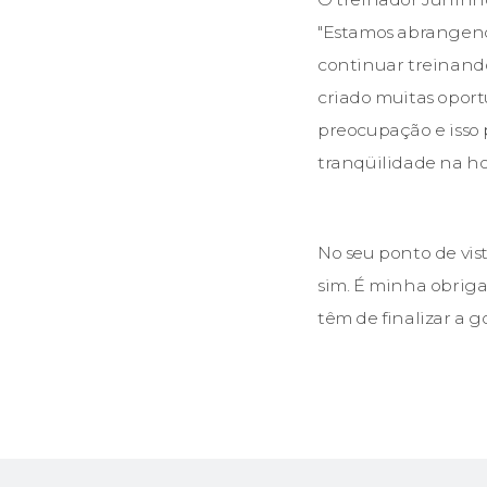
"Estamos abrangend
continuar treinando
criado muitas oport
preocupação e isso 
tranqüilidade na hor
No seu ponto de vis
sim. É minha obriga
têm de finalizar a g