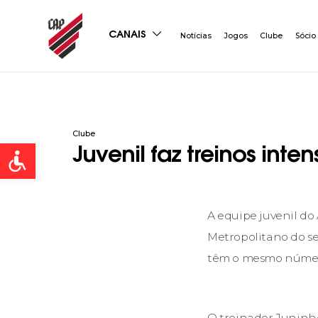
CANAIS
Notícias
Jogos
Clube
Sócio
Clube
Open toolbar
Juvenil faz treinos inte
A equipe juvenil d
Metropolitano do se
têm o mesmo número
O treinador Juninho