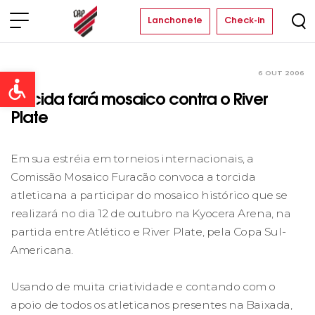
Lanchonete
Check-in
6 OUT 2006
Clube
Open toolbar
Torcida fará mosaico contra o River
Plate
Em sua estréia em torneios internacionais, a
Comissão Mosaico Furacão convoca a torcida
atleticana a participar do mosaico histórico que se
realizará no dia 12 de outubro na Kyocera Arena, na
partida entre Atlético e River Plate, pela Copa Sul-
Americana.
Usando de muita criatividade e contando com o
apoio de todos os atleticanos presentes na Baixada,