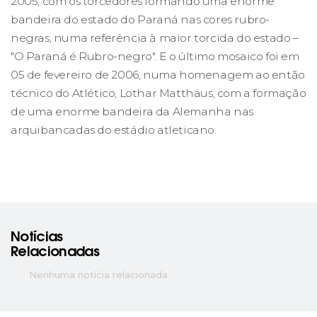
2005, com os torcedores formando uma enorme
bandeira do estado do Paraná nas cores rubro-
negras, numa referência à maior torcida do estado –
"O Paraná é Rubro-negro". E o último mosaico foi em
05 de fevereiro de 2006, numa homenagem ao então
técnico do Atlético, Lothar Matthäus, com a formação
de uma enorme bandeira da Alemanha nas
arquibancadas do estádio atleticano.
Notícias
Relacionadas
Nenhuma notícia relacionada