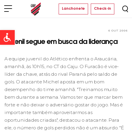
Lanchonete
Check-in
6 OUT 2006
Clube
Open toolbar
Juvenil segue em busca da liderança
A equipe juvenil do Atlético enfrenta o Araucária,
amanhã, às 10h15, no CT do Caju. O Furacão é vice-
líder da chave, atrás do rival Paraná pelo saldo de
gols. O atacante Michel aposta em um bom
desempenho do time amanhã. "Treinamos muito
bem durante a semana. Vamos ter que marcar bem
forte e não deixar o adversário gostar do jogo. Mas é
importante também aproveitarmos as
oportunidades criadas", destacou o atacante. Para
ele, o número de gols perdidos não é um absurdo. "É