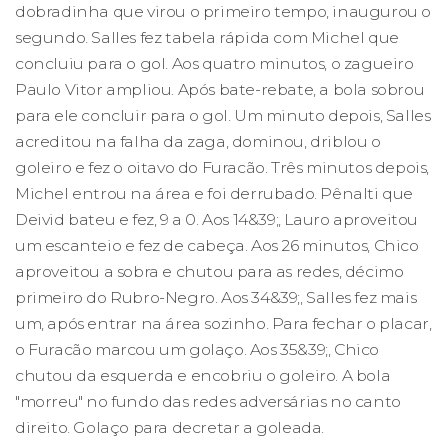
dobradinha que virou o primeiro tempo, inaugurou o
segundo. Salles fez tabela rápida com Michel que
concluiu para o gol. Aos quatro minutos, o zagueiro
Paulo Vitor ampliou. Após bate-rebate, a bola sobrou
para ele concluir para o gol. Um minuto depois, Salles
acreditou na falha da zaga, dominou, driblou o
goleiro e fez o oitavo do Furacão. Três minutos depois,
Michel entrou na área e foi derrubado. Pênalti que
Deivid bateu e fez, 9 a 0. Aos 14&39;, Lauro aproveitou
um escanteio e fez de cabeça. Aos 26 minutos, Chico
aproveitou a sobra e chutou para as redes, décimo
primeiro do Rubro-Negro. Aos 34&39;, Salles fez mais
um, após entrar na área sozinho. Para fechar o placar,
o Furacão marcou um golaço. Aos 35&39;, Chico
chutou da esquerda e encobriu o goleiro. A bola
"morreu" no fundo das redes adversárias no canto
direito. Golaço para decretar a goleada.