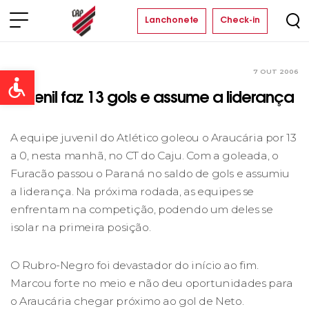
Lanchonete
Check-in
7 OUT 2006
Clube
Open toolbar
Juvenil faz 13 gols e assume a liderança
A equipe juvenil do Atlético goleou o Araucária por 13
a 0, nesta manhã, no CT do Caju. Com a goleada, o
Furacão passou o Paraná no saldo de gols e assumiu
a liderança. Na próxima rodada, as equipes se
enfrentam na competição, podendo um deles se
isolar na primeira posição.
O Rubro-Negro foi devastador do início ao fim.
Marcou forte no meio e não deu oportunidades para
o Araucária chegar próximo ao gol de Neto.