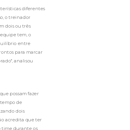
erísticas diferentes
o, o treinador
m dois ou três
 equipe tem, o
uilíbrio entre
prontos para marcar
rado", analisou
 que possam fazer
e tempo de
izando dois
o acredita que ter
 time durante os