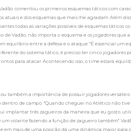
 Vadão comentou os primeiros esquemas táticos com caract
s atuais e dos esquemas que mais lhe agradam. Além diss
pantes todas as variações possíveis de esquemas táticos co
ão de Vadão, não importa o esquema e os jogadores que a
 equilíbrio entre a defesa e o ataque. "É essencial um eq
iferente do sistema tático, é preciso ter cinco jogadores 
ontos para atacar. Acontecendo isso, o time estará equilib
ou também a importância de possuir jogadores versáteis
 dentro de campo. "Quando cheguei no Atlético não tiv
i implantar três zagueiros da maneira que eu gosto, util
 e um volante fazendo a função de zagueiro também". Vadã
e em mais de uma posição dá uma dinâmica maior para o