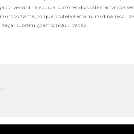
ador versátil na equipe, posso ter dois sistemas táticos s
uito importante, porque o futebol está muito dinâmico. P
forçar substituições", concluiu Vadão.
da