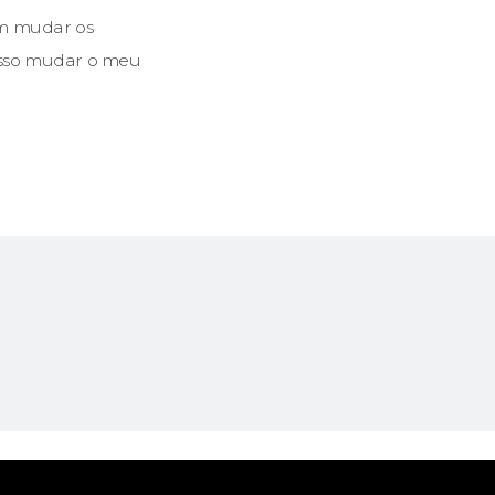
em mudar os
osso mudar o meu