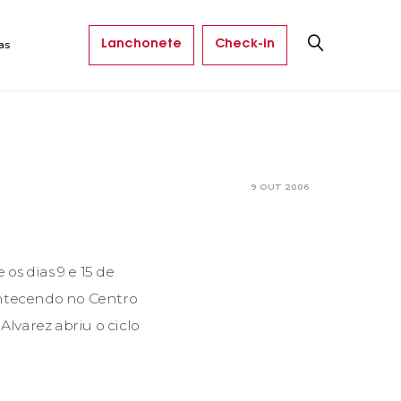
Lanchonete
Check-in
as
9 OUT 2006
os dias 9 e 15 de
contecendo no Centro
Alvarez abriu o ciclo