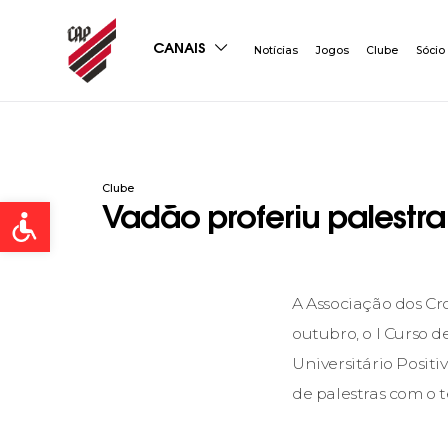
CANAIS
Notícias
Jogos
Clube
Sócio
Clube
Open toolbar
Vadão proferiu palestr
A Associação dos Cro
outubro, o I Curso 
Universitário Positi
de palestras com o t