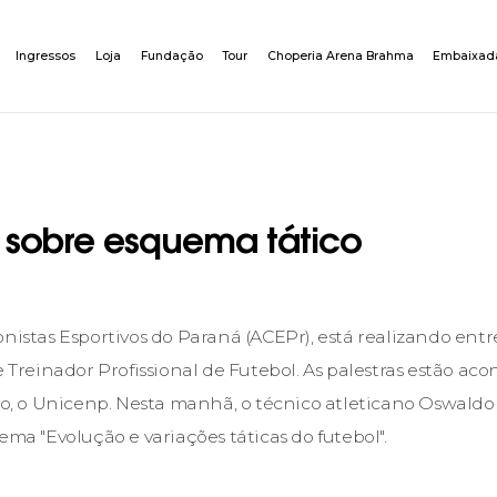
Ingressos
Loja
Fundação
Tour
Choperia Arena Brahma
Embaixad
a sobre esquema tático
nistas Esportivos do Paraná (ACEPr), está realizando entre 
de Treinador Profissional de Futebol. As palestras estão a
vo, o Unicenp. Nesta manhã, o técnico atleticano Oswaldo 
ema "Evolução e variações táticas do futebol".