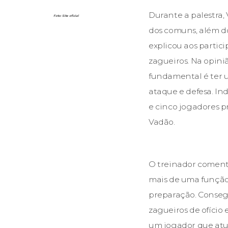
Durante a palestra,
Foto: Site oficial
dos comuns, além do
explicou aos partici
zagueiros. Na opini
fundamental é ter um
ataque e defesa. Ind
e cinco jogadores pr
Vadão.
O treinador coment
mais de uma função
preparação. Consegu
zagueiros de ofício
um jogador que atu