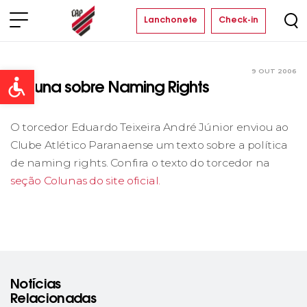
Lanchonete
Check-in
9 OUT 2006
Clube
Open toolbar
Coluna sobre Naming Rights
O torcedor Eduardo Teixeira André Júnior enviou ao
Clube Atlético Paranaense um texto sobre a política
de naming rights. Confira o texto do torcedor na
seção Colunas do site oficial.
Notícias
Relacionadas