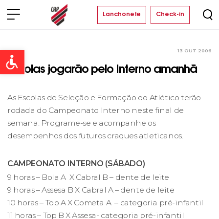
Lanchonete
Check-in
13 OUT 2006
Clube
Open toolbar
Escolas jogarão pelo Interno amanhã
As Escolas de Seleção e Formação do Atlético terão
rodada do Campeonato Interno neste final de
semana. Programe-se e acompanhe os
desempenhos dos futuros craques atleticanos.
CAMPEONATO INTERNO (SÁBADO)
9 horas – Bola A X Cabral B – dente de leite
9 horas – Assesa B X Cabral A – dente de leite
10 horas – Top A X Cometa A – categoria pré-infantil
11 horas – Top B X Assesa- categoria pré-infantil