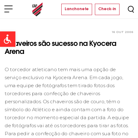
Lanchonete
Check-in
16 OUT 2006
Clube
Open toolbar
Chaveiros são sucesso na Kyocera
Arena
O torcedor atleticano tem mais uma opção de
serviço exclusivo na Kyocera Arena. Em cada jogo,
uma equipe de fotógrafos tem tirado fotos dos
torcedores para confecção de chaveiros
personalizados. Os chaveiros são de couro, têm o
símbolo do Atlético e ainda contam com a foto do
torcedor no momento especial da partida. A equipe
de fotógrafos vai até os torcedores para tirar as fotos.
Para pedir a confecção do chaveiro com sua foto no