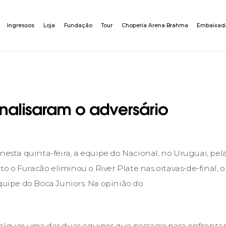
Ingressos
Loja
Fundação
Tour
Choperia Arena Brahma
Embaixad
analisaram o adversário
nesta quinta-feira, a equipe do Nacional, no Uruguai, pel
 o Furacão eliminou o River Plate nas oitavas-de-final, 
equipe do Boca Juniors. Na opinião do
alquer uma das duas equipes que passasse para enfrentar o