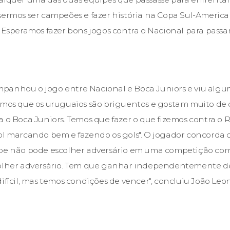
sermos ser campeões e fazer história na Copa Sul-Ameri
. Esperamos fazer bons jogos contra o Nacional para passa
anhou o jogo entre Nacional e Boca Juniors e viu algum
emos que os uruguaios são briguentos e gostam muito de 
a o Boca Juniors. Temos que fazer o que fizemos contra o 
bol marcando bem e fazendo os gols". O jogador concord
pe não pode escolher adversário em uma competição como 
colher adversário. Tem que ganhar independentemente d
ifícil, mas temos condições de vencer", concluiu João Leo