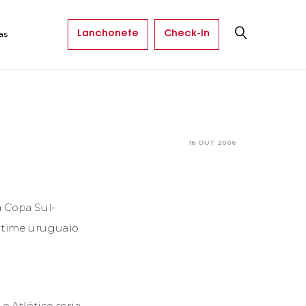
Lanchonete
Check-in
as
16 OUT 2006
a Copa Sul-
o time uruguaio
 Atlético seria