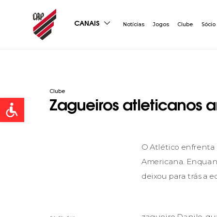
CANAIS
Notícias
Jogos
Clube
Sócio
Clube
Open toolbar
Zagueiros atleticanos 
O Atlético enfrenta 
Americana. Enquanto
deixou para trás a 
zagueiro Danilo, qu