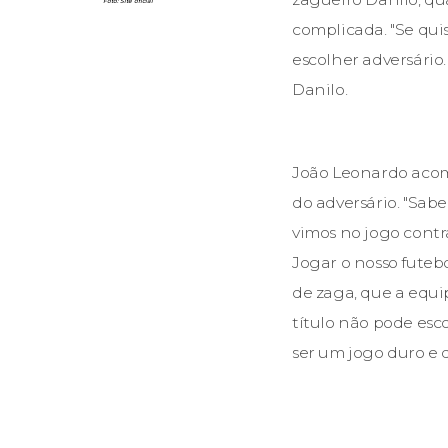
Foto: Site oficial
complicada. "Se qui
escolher adversário
Danilo.
João Leonardo acomp
do adversário. "Sab
vimos no jogo contr
Jogar o nosso fute
de zaga, que a equi
título não pode es
ser um jogo duro e d