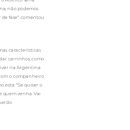
cana, não podemos
r de fase", comentou
as características
dar carrinhos, como
River na Argentina.
a com o companheiro
esta. "Se quiser o
e quem venha. Vai
nardo.